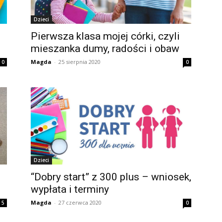
Dzieci
Pierwsza klasa mojej córki, czyli
mieszanka dumy, radości i obaw
Magda
-
25 sierpnia 2020
0
0
Dzieci
“Dobry start” z 300 plus – wniosek,
wypłata i terminy
Magda
-
27 czerwca 2020
5
0