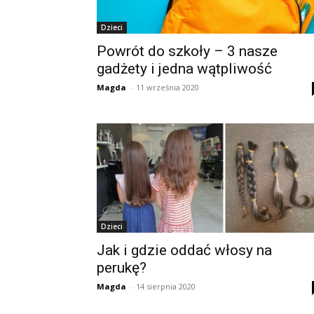
Dzieci
Powrót do szkoły – 3 nasze
gadżety i jedna wątpliwość
Magda
-
11 września 2020
Dzieci
Jak i gdzie oddać włosy na
perukę?
Magda
-
14 sierpnia 2020