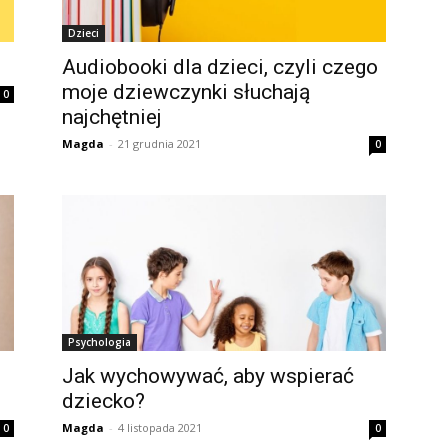
Dzieci
Audiobooki dla dzieci, czyli czego
moje dziewczynki słuchają
0
najchętniej
Magda
-
21 grudnia 2021
0
Psychologia
Jak wychowywać, aby wspierać
dziecko?
Magda
-
4 listopada 2021
0
0