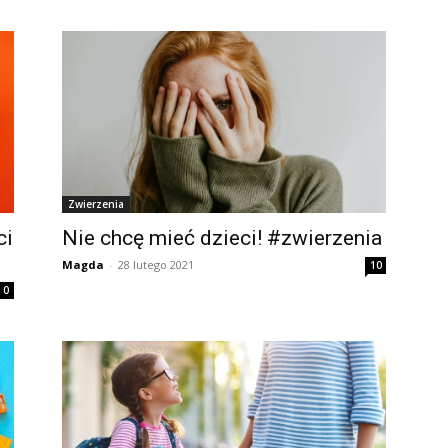
Zwierzenia
ci
Nie chcę mieć dzieci! #zwierzenia
Magda
-
28 lutego 2021
10
0