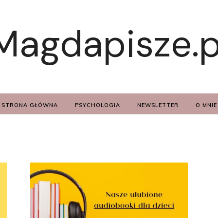
Magdapisze.p
STRONA GŁÓWNA
PSYCHOLOGIA
NEWSLETTER
O MNIE