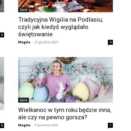
Życie
Tradycyjna Wigilia na Podlasiu,
czyli jak kiedyś wyglądało
świętowanie
0
Magda
-
22 grudnia 2021
0
Życie
Wielkanoc w tym roku będzie inna,
ale czy na pewno gorsza?
Magda
-
9 kwietnia 2020
1
0