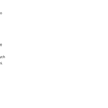
co
ię
ych
i.