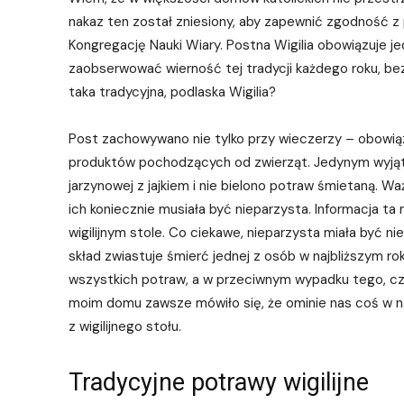
nakaz ten został zniesiony, aby zapewnić zgodność z
Kongregację Nauki Wiary. Postna Wigilia obowiązuje j
zaobserwować wierność tej tradycji każdego roku, be
taka tradycyjna, podlaska Wigilia?
Post zachowywano nie tylko przy wieczerzy – obowiązy
produktów pochodzących od zwierząt. Jedynym wyjątki
jarzynowej z jajkiem i nie bielono potraw śmietaną. Wa
ich koniecznie musiała być nieparzysta. Informacja ta 
wigilijnym stole. Co ciekawe, nieparzysta miała być ni
skład zwiastuje śmierć jednej z osób w najbliższym roku
wszystkich potraw, a w przeciwnym wypadku tego, c
moim domu zawsze mówiło się, że ominie nas coś w na
z wigilijnego stołu.
Tradycyjne potrawy wigilijne