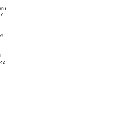
mi i
IX
ył
ł
dy,