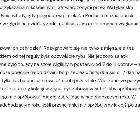
 przykazaniami kościelnymi, zatwierdzonymi przez Watykańską
edynie wtedy, gdy przypada w piątek. Na Podlasiu można jednak
z względu na dzień tygodnia. Jak w takim razie powinna wyglądać
wał on cały dzień. Rezygnowało się nie tylko z mięsa, ale też
em od tej reguły była oczywiście ryba. Nie jedzono sałatki
żne było to, aby na stole wigilijnym postawić od 7 do 11 potraw – 
może obecnie nieco dziwić, bo przecież dzisiaj dba się o 12 dań n
e tylko liczba dań, ale również osób przy stole. Wierzono, że parzy
. Uczestnicy kolacji wigilijnej byli zobowiązani też, aby spróbowa
zego nie spróbowali, mogło zabraknąć w nadchodzącym roku. W
dchodzącym roku, jeśli przynajmniej nie spróbujemy jakiejś potr