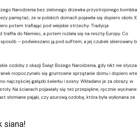
Bożego Narodzenia bez zielonego drzewka przystrojonego bombka
eży pamiętać, że w polskich domach pojawiła się dopiero około X
iero potem trafiając pod wiejskie strzechy. Tradycja
 trafiła do Niemiec, a potem rozlała się na resztę Europy. Co
sposób – podwieszano ją pod sufitem, a jej czubek skierowany b
skie ozdoby z okazji Świąt Bożego Narodzenia, gdy nikt nie słysza
oranek rozpoczynało się gruntowne sprzątanie domu i dopiero wte
 najczęściej gałązki świerku i sosny. Wkładano je za obrazy, w
 stoły. Na ścianach pojawiały się też przepiękne, ręcznie wycinane
st słomiane pająki, czy ażurową ozdobę, która była wykonana ze
k siana!