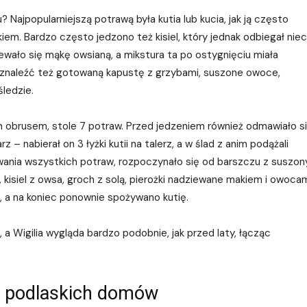
Najpopularniejszą potrawą była kutia lub kucia, jak ją często
m. Bardzo często jedzono też kisiel, który jednak odbiegał nie
lewało się mąkę owsianą, a mikstura ta po ostygnięciu miała
ło znaleźć też gotowaną kapustę z grzybami, suszone owoce,
śledzie.
 obrusem, stole 7 potraw. Przed jedzeniem również odmawiało s
– nabierał on 3 łyżki kutii na talerz, a w ślad z anim podążali
ania wszystkich potraw, rozpoczynało się od barszczu z suszon
 kisiel z owsa, groch z solą, pierożki nadziewane makiem i owocam
a na koniec ponownie spożywano kutię.
a Wigilia wygląda bardzo podobnie, jak przed laty, łącząc
h podlaskich domów