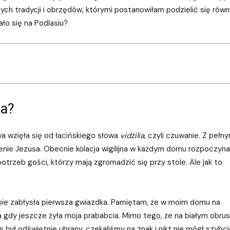
ych tradycji i obrzędów, którymi postanowiłam podzielić się równ
ało się na Podlasiu?
ia?
wa wzięła się od łacińskiego słowa
vidżilia
, czyli czuwanie. Z pełny
enie Jezusa. Obecnie kolacja wigilijna w każdym domu rozpoczyna
trzeb gości, którzy mają zgromadzić się przy stole. Ale jak to
ebie zabłysła pierwsza gwiazdka. Pamiętam, że w moim domu na
a gdy jeszcze żyła moja prababcia. Mimo tego, że na białym obrus
as był odświętnie ubrany, czekaliśmy na znak i nikt nie mógł szybci