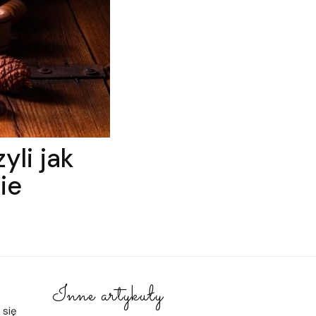
yli jak
ie
Inne artykuły
 się