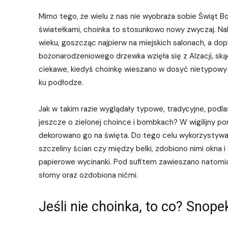
Mimo tego, że wielu z nas nie wyobraża sobie Świąt 
światełkami, choinka to stosunkowo nowy zwyczaj. Nal
wieku, goszcząc najpierw na miejskich salonach, a dop
bożonarodzeniowego drzewka wzięła się z Alzacji, skąd
ciekawe, kiedyś choinkę wieszano w dosyć nietypowy 
ku podłodze.
Jak w takim razie wyglądały typowe, tradycyjne, podla
jeszcze o zielonej choince i bombkach? W wigilijny p
dekorowano go na święta. Do tego celu wykorzystywano
szczeliny ścian czy między belki, zdobiono nimi okna i
papierowe wycinanki. Pod sufitem zawieszano natomia
słomy oraz ozdobiona nićmi.
Jeśli nie choinka, to co? Snope