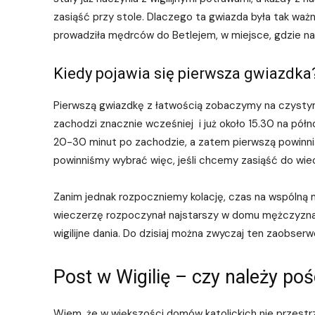
zasiąść przy stole. Dlaczego ta gwiazda była tak ważn
prowadziła mędrców do Betlejem, w miejsce, gdzie nar
Kiedy pojawia się pierwsza gwiazdka
Pierwszą gwiazdkę z łatwością zobaczymy na czystym
zachodzi znacznie wcześniej i już około 15.30 na półn
20-30 minut po zachodzie, a zatem pierwszą powinniś
powinniśmy wybrać więc, jeśli chcemy zasiąść do wiec
Zanim jednak rozpoczniemy kolację, czas na wspólną m
wieczerzę rozpoczynał najstarszy w domu mężczyzna, t
wigilijne dania. Do dzisiaj można zwyczaj ten zaobse
Post w Wigilię – czy należy poś
Wiem, że w większości domów katolickich nie przestr