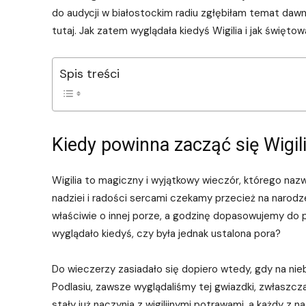
do audycji w białostockim radiu zgłębiłam temat dawn
tutaj. Jak zatem wyglądała kiedyś Wigilia i jak świętow
Spis treści
Kiedy powinna zacząć się Wigil
Wigilia to magiczny i wyjątkowy wieczór, którego naz
nadziei i radości sercami czekamy przecież na narodz
właściwie o innej porze, a godzinę dopasowujemy do po
wyglądało kiedyś, czy była jednak ustalona pora?
Do wieczerzy zasiadało się dopiero wtedy, gdy na ni
Podlasiu, zawsze wyglądaliśmy tej gwiazdki, zwłaszcz
stały już naczynia z wigilijnymi potrawami, a każdy z n