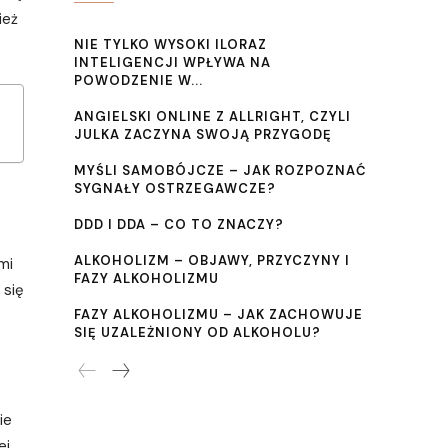
ież
NIE TYLKO WYSOKI ILORAZ
INTELIGENCJI WPŁYWA NA
POWODZENIE W...
ANGIELSKI ONLINE Z ALLRIGHT, CZYLI
JULKA ZACZYNA SWOJĄ PRZYGODĘ
MYŚLI SAMOBÓJCZE – JAK ROZPOZNAĆ
SYGNAŁY OSTRZEGAWCZE?
DDD I DDA – CO TO ZNACZY?
ALKOHOLIZM – OBJAWY, PRZYCZYNY I
mi
FAZY ALKOHOLIZMU
 się
FAZY ALKOHOLIZMU – JAK ZACHOWUJE
SIĘ UZALEŻNIONY OD ALKOHOLU?
ie
ej