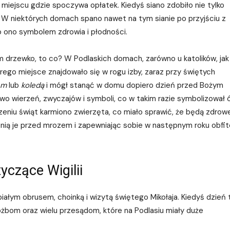
miejscu gdzie spoczywa opłatek. Kiedyś siano zdobiło nie tylko
ka. W niektórych domach spano nawet na tym sianie po przyjściu z
ło ono symbolem zdrowia i płodności.
m drzewko, to co? W Podlaskich domach, zarówno u katolików, jak 
ego miejsce znajdowało się w rogu izby, zaraz przy świętych
em
lub
koledą
i mógł stanąć w domu dopiero dzień przed Bożym
two wierzeń, zwyczajów i symboli, co w takim razie symbolizował 
niu świąt karmiono zwierzęta, co miało sprawić, że będą zdrowe
onią je przed mrozem i zapewniając sobie w następnym roku obfit
yczące Wigilii
, białym obrusem, choinką i wizytą świętego Mikołaja. Kiedyś dzień 
różbom oraz wielu przesądom, które na Podlasiu miały duże