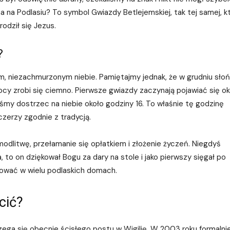
a na Podlasiu? To symbol Gwiazdy Betlejemskiej, tak tej samej, k
odził się Jezus.
?
, niezachmurzonym niebie. Pamiętajmy jednak, że w grudniu sło
ocy zrobi się ciemno. Pierwsze gwiazdy zaczynają pojawiać się ok
my dostrzec na niebie około godziny 16. To właśnie tę godzinę
zerzy zgodnie z tradycją.
odlitwę, przełamanie się opłatkiem i złożenie życzeń. Niegdyś
o on dziękował Bogu za dary na stole i jako pierwszy sięgał po
rwować w wielu podlaskich domach.
cić?
zega się obecnie ścisłego postu w Wigilię. W 2003 roku formalni