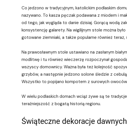
Co jedzono w tradycyjnym, katolickim podlaskim domu? 
nazywano. To kasza pęczak podawana z miodem i makie
od tego, jak wygląda to danie dzisiaj. Gorącą wodą za
konsystencję galarety. Na wigilijnym stole można by
gotowane ziemniaki, a także popularne również teraz, 
Na prawosławnym stole ustawiano na zasłanym białym
modlitwę i tu również wieczerzę rozpoczynał gospodarz 
wszyscy domownicy. Ważna była też kolejność spożyw
grzybów, a następnie jedzono solone śledzie z cebulą,
Wszystko to popijano kompotem z surowych owoców, 
W wielu podlaskich domach wciąż żywe są te tradycje, 
teraźniejszość z bogatą historią regionu.
Świąteczne dekoracje dawnyc