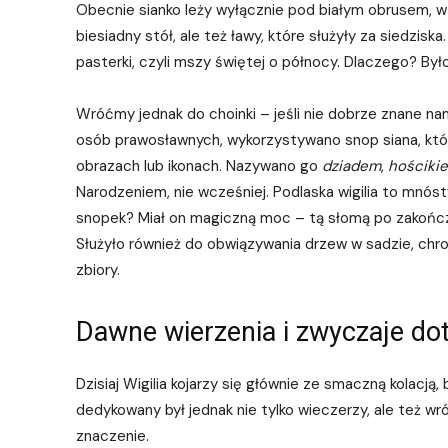
Obecnie sianko leży wyłącznie pod białym obrusem, w 
biesiadny stół, ale też ławy, które służyły za siedzis
pasterki, czyli mszy świętej o północy. Dlaczego? By
Wróćmy jednak do choinki – jeśli nie dobrze znane na
osób prawosławnych, wykorzystywano snop siana, któr
obrazach lub ikonach. Nazywano go
dziadem
,
hościki
Narodzeniem, nie wcześniej. Podlaska wigilia to mnós
snopek? Miał on magiczną moc – tą słomą po zakończe
Służyło również do obwiązywania drzew w sadzie, chr
zbiory.
Dawne wierzenia i zwyczaje dot
Dzisiaj Wigilia kojarzy się głównie ze smaczną kolacją
dedykowany był jednak nie tylko wieczerzy, ale też w
znaczenie.