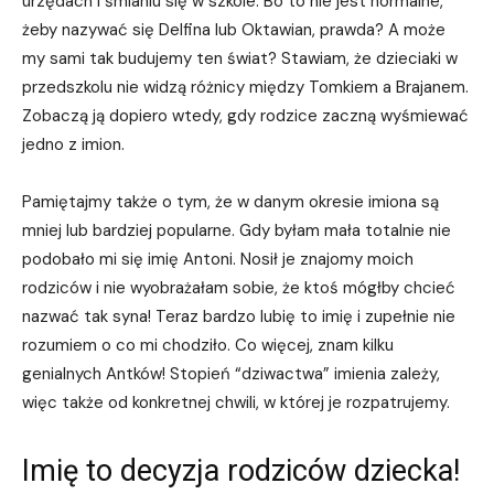
urzędach i śmianiu się w szkole. Bo to nie jest normalne,
żeby nazywać się Delfina lub Oktawian, prawda? A może
my sami tak budujemy ten świat? Stawiam, że dzieciaki w
przedszkolu nie widzą różnicy między Tomkiem a Brajanem.
Zobaczą ją dopiero wtedy, gdy rodzice zaczną wyśmiewać
jedno z imion.
Pamiętajmy także o tym, że w danym okresie imiona są
mniej lub bardziej popularne. Gdy byłam mała totalnie nie
podobało mi się imię Antoni. Nosił je znajomy moich
rodziców i nie wyobrażałam sobie, że ktoś mógłby chcieć
nazwać tak syna! Teraz bardzo lubię to imię i zupełnie nie
rozumiem o co mi chodziło. Co więcej, znam kilku
genialnych Antków! Stopień “dziwactwa” imienia zależy,
więc także od konkretnej chwili, w której je rozpatrujemy.
Imię to decyzja rodziców dziecka!