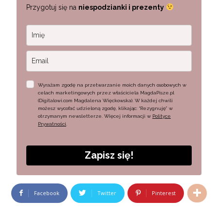
Przygotuj się na
niespodzianki i prezenty
Wyrażam zgodę na przetwarzanie moich danych osobowych w
celach marketingowych przez właściciela MagdaPisze.pl
(Digitalowi.com Magdalena Więckowska). W każdej chwili
możesz wycofać udzieloną zgodę, klikając: “Rezygnuję” w
otrzymanym newsletterze. Więcej informacji w
Polityce
Prywatności
.
Zapisz się!
Facebook
Twitter
Pinterest