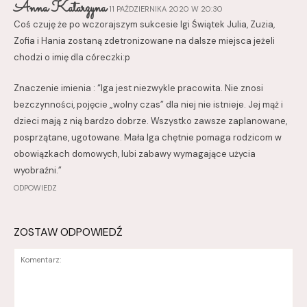
Anna Katarzyna
11 PAŹDZIERNIKA 2020 W 20:30
Coś czuję że po wczorajszym sukcesie Igi Świątek Julia, Zuzia,
Zofia i Hania zostaną zdetronizowane na dalsze miejsca jeżeli
chodzi o imię dla córeczki:p
Znaczenie imienia : “Iga jest niezwykle pracowita. Nie znosi
bezczynności, pojęcie „wolny czas” dla niej nie istnieje. Jej mąż i
dzieci mają z nią bardzo dobrze. Wszystko zawsze zaplanowane,
posprzątane, ugotowane. Mała Iga chętnie pomaga rodzicom w
obowiązkach domow y ch, lubi zabawy wymagające użycia
wyobraźni.”
ODPOWIEDZ
ZOSTAW ODPOWIEDŹ