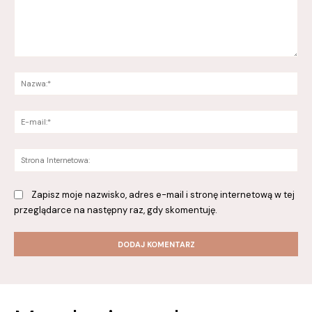
Komentarz:
Na
E-
mai
St
Int
Zapisz moje nazwisko, adres e-mail i stronę internetową w tej
przeglądarce na następny raz, gdy skomentuję.