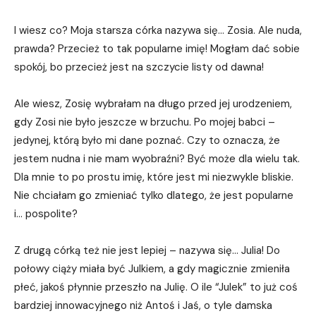
I wiesz co? Moja starsza córka nazywa się… Zosia. Ale nuda,
prawda? Przecież to tak popularne imię! Mogłam dać sobie
spokój, bo przecież jest na szczycie listy od dawna!
Ale wiesz, Zosię wybrałam na długo przed jej urodzeniem,
gdy Zosi nie było jeszcze w brzuchu. Po mojej babci –
jedynej, którą było mi dane poznać. Czy to oznacza, że
jestem nudna i nie mam wyobraźni? Być może dla wielu tak.
Dla mnie to po prostu imię, które jest mi niezwykle bliskie.
Nie chciałam go zmieniać tylko dlatego, że jest popularne
i… pospolite?
Z drugą córką też nie jest lepiej – nazywa się… Julia! Do
połowy ciąży miała być Julkiem, a gdy magicznie zmieniła
płeć, jakoś płynnie przeszło na Julię. O ile “Julek” to już coś
bardziej innowacyjnego niż Antoś i Jaś, o tyle damska