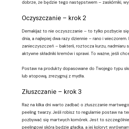
dobrze, że będzie tego następstwem – zaskórniki, wyp
Oczyszczanie – krok 2
Demakijaż to nie oczyszczanie – to tylko pozbycie si
dnia, a najlepiej dwa razy dziennie – rano i wieczorem
zanieczyszczeń – bakterii, roztocza kurzu, nadmiaru
aktywne składniki kremów i sprawi. To ważne, jeśli ch
Postaw na produkty dopasowane do Twojego typu skóry, 
lub atopową, zrezygnuj z mydła.
Złuszczanie – krok 3
Raz na kilka dni warto zadbać o złuszczanie martwego n
peeling twarzy. Jeśli robisz to regularnie postaw na t
pozbywać się martwych komórek. Jest to szczególnie w
peelingowi skóra będzie gładka, a jej koloryt wyrównan