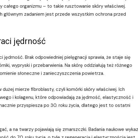
całego organizmu – to takie rusztowanie skóry właściwej.
 ich głównym zadaniem jest przede wszystkim ochrona przed
raci jędrność
ci jędrność. Brak odpowiedniej pielęgnacji sprawia, że staje się
órniki, wypryski i przebarwienia. Na skórę oddziałują też różnego
promienie słoneczne i zanieczyszczenia powietrza.
użej mierze fibroblasty, czyli komórki skóry właściwej. Ich
wego i kolagenu, które odpowiadają za jędrność, elastyczność i
cznie przyspiesza po 30. roku życia, dlatego jest to ostatni
ać, a na twarzy pojawiają się zmarszczki. Badania naukowe wykaz
ość do 70. roku życia, o tyle z regeneracją i elastycznością jest