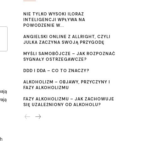
NIE TYLKO WYSOKI ILORAZ
INTELIGENCJI WPŁYWA NA
POWODZENIE W...
ANGIELSKI ONLINE Z ALLRIGHT, CZYLI
JULKA ZACZYNA SWOJĄ PRZYGODĘ
MYŚLI SAMOBÓJCZE – JAK ROZPOZNAĆ
SYGNAŁY OSTRZEGAWCZE?
DDD I DDA – CO TO ZNACZY?
ALKOHOLIZM – OBJAWY, PRZYCZYNY I
FAZY ALKOHOLIZMU
mają
wają
FAZY ALKOHOLIZMU – JAK ZACHOWUJE
SIĘ UZALEŻNIONY OD ALKOHOLU?
ch