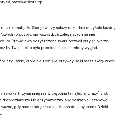
ryski, matowa skóra itp.
ę resztek makijażu. Skórę twarzy należy dokładnie oczyścić każde
. Pozwoli to pozbyć się wszystkich zalegających na niej
 sebum. Prawidłowo oczyszczona twarz pozwoli przyjąć skórze
cesz by Twoja skóra była promienna i miała młody wygląd.
czyli takie, które nie zrobią jej krzywdy. Jeśli masz skórę wrażl
askórka. Przynajmniej raz w tygodniu (a najlepiej 2 razy) zrób
en drobnoziarnisty lub enzymatyczny, aby delikatnie i etapowo
ażne, gdy masz skórę tłustą i skłonną do zapychania. Dzięki
y.