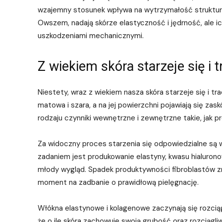
wzajemny stosunek wpływa na wytrzymałość struktury 
Owszem, nadają skórze elastyczność i jędrność, ale
uszkodzeniami mechanicznymi.
Z wiekiem skóra starzeje się i t
Niestety, wraz z wiekiem nasza skóra starzeje się i tra
matowa i szara, a na jej powierzchni pojawiają się zask
rodzaju czynniki wewnętrzne i zewnętrzne takie, jak 
Za widoczny proces starzenia się odpowiedzialne są w d
zadaniem jest produkowanie elastyny, kwasu hialurono
młody wygląd. Spadek produktywności fibroblastów zna
moment na zadbanie o prawidłową pielęgnację.
Włókna elastynowe i kolagenowe zaczynają się rozciąg
że o ile skóra zachowuje swoją grubość oraz rozciągliw