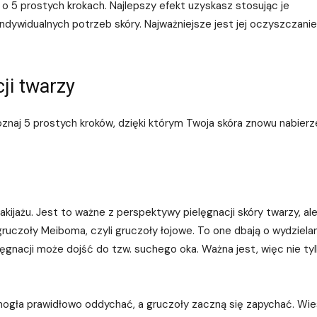
o 5 prostych krokach. Najlepszy efekt uzyskasz stosując je
dywidualnych potrzeb skóry. Najważniejsze jest jej oczyszczanie
ji twarzy
oznaj 5 prostych kroków, dzięki którym Twoja skóra znowu nabierz
kijażu. Jest to ważne z perspektywy pielęgnacji skóry twarzy, al
ruczoły Meiboma, czyli gruczoły łojowe. To one dbają o wydziela
lęgnacji może dojść do tzw. suchego oka. Ważna jest, więc nie ty
 mogła prawidłowo oddychać, a gruczoły zaczną się zapychać. Wi