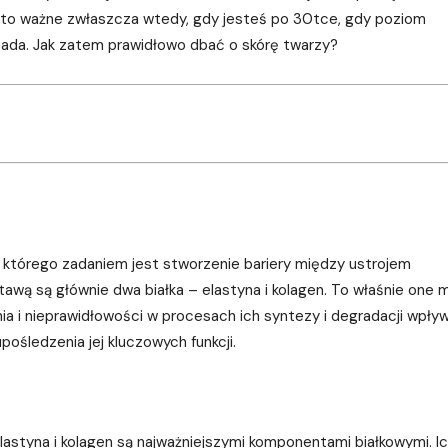
st to ważne zwłaszcza wtedy, gdy jesteś po 30tce, gdy poziom
pada. Jak zatem prawidłowo dbać o skórę twarzy?
 którego zadaniem jest stworzenie bariery między ustrojem
ą są głównie dwa białka – elastyna i kolagen. To właśnie one 
nia i nieprawidłowości w procesach ich syntezy i degradacji wpły
pośledzenia jej kluczowych funkcji.
elastyna i kolagen są najważniejszymi komponentami białkowymi. I