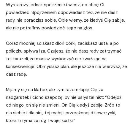
Wystarczy jednak spojrzenie i wiesz, co chcę Ci
powiedzieć. Spojrzeniem odpowiadasz też, że nie dasz
rady, nie poradzisz sobie. Obie wiemy, że kiedyś Cię zabije,
ale nie potrafimy powiedzieć tego na głos.
Coraz mocniej ściskasz dłoń córki, zaciskasz usta, a po
policzku spływa łza. Czujesz, że nie dasz rady zatrzymać
tej karuzeli, że musisz wyskoczyć nie zważając na
konsekwencje. Obmyślasz plan, ale jeszcze nie wierzysz, że
dasz radę.
Mijamy się na klatce, ale tym razem łapię Cię za
nadgarstek i cicho szepczę, by nie usłyszał nikt: “Odejdź
od niego, on się nie zmieni. On Cię kiedyś zabije. Zrób to
dla siebie i dla niej, tej małej i przerażonej dziewczynki,
która trzyma za róg Twojej kurtki.”