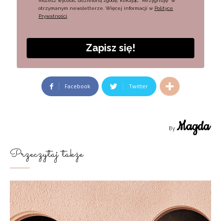
możesz wycofać udzieloną zgodę, klikając: “Rezygnuję” w
otrzymanym newsletterze. Więcej informacji w
Polityce
Prywatności
.
Zapisz się!
Facebook
Twitter
Magda
By
Przeczytaj także