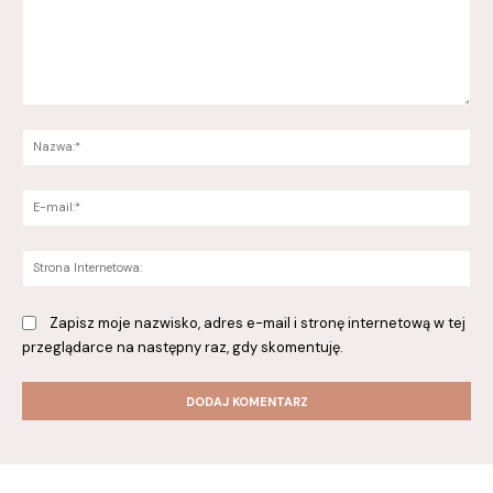
Komentarz:
Na
E-
mai
St
Int
Zapisz moje nazwisko, adres e-mail i stronę internetową w tej
przeglądarce na następny raz, gdy skomentuję.