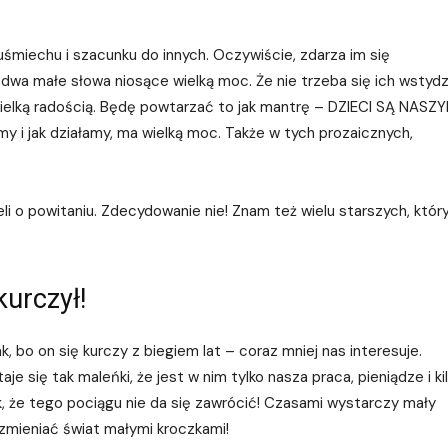
miechu i szacunku do innych. Oczywiście, zdarza im się
 dwa małe słowa niosące wielką moc. Że nie trzeba się ich wstydz
elką radością. Będę powtarzać to jak mantrę – DZIECI SĄ NASZ
y i jak działamy, ma wielką moc. Także w tych prozaicznych,
eli o powitaniu. Zdecydowanie nie! Znam też wielu starszych, któ
kurczył!
, bo on się kurczy z biegiem lat – coraz mniej nas interesuje.
aje się tak maleńki, że jest w nim tylko nasza praca, pieniądze i ki
 że tego pociągu nie da się zawrócić! Czasami wystarczy mały
 zmieniać świat małymi kroczkami!