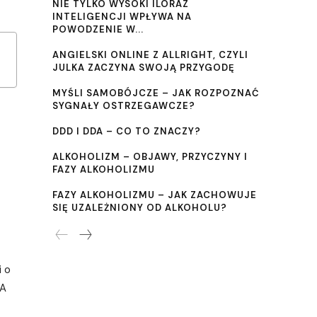
NIE TYLKO WYSOKI ILORAZ
INTELIGENCJI WPŁYWA NA
POWODZENIE W...
ANGIELSKI ONLINE Z ALLRIGHT, CZYLI
JULKA ZACZYNA SWOJĄ PRZYGODĘ
MYŚLI SAMOBÓJCZE – JAK ROZPOZNAĆ
SYGNAŁY OSTRZEGAWCZE?
DDD I DDA – CO TO ZNACZY?
ALKOHOLIZM – OBJAWY, PRZYCZYNY I
FAZY ALKOHOLIZMU
FAZY ALKOHOLIZMU – JAK ZACHOWUJE
SIĘ UZALEŻNIONY OD ALKOHOLU?
i o
 A