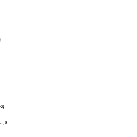
ę
ukę
, ja