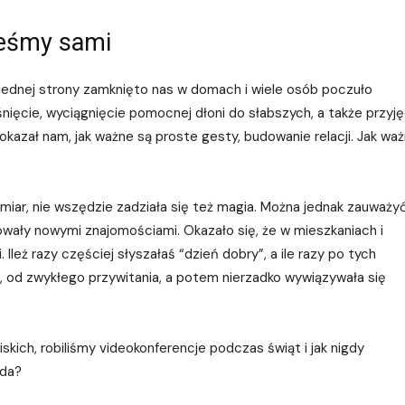
teśmy sami
 jednej strony zamknięto nas w domach i wiele osób poczuło
nięcie, wyciągnięcie pomocnej dłoni do słabszych, a także przyję
kazał nam, jak ważne są proste gesty, budowanie relacji. Jak wa
iar, nie wszędzie zadziała się też magia. Można jednak zauważyć
owały nowymi znajomościami. Okazało się, że w mieszkaniach i
 Ileż razy częściej słyszałaś “dzień dobry”, a ile razy po tych
e, od zwykłego przywitania, a potem nierzadko wywiązywała się
kich, robiliśmy videokonferencje podczas świąt i jak nigdy
wda?