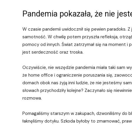
Pandemia pokazała, że nie jes
W czasie pandemii uwidocznił się pewien paradoks. Z
samotność. W chwilę potem przyszła refleksja, otrząś
pomocy od innych. Świat zatrzymał się na moment i po
jest serdeczność oraz troska.
Oczywiście, nie wszędzie pandemia miała taki sam wym
że home office i ograniczenie poruszania się, zaowoc
domach obok nas żyją inni ludzie, że nie jesteśmy sami.
słowach przychodziły kolejne? Zaczynało się niewinni
rozmowa.
Pomagaliśmy starszym w zakupach, dzwoniliśmy do blis
łaknęliśmy dotyku. Szkoda byłoby to zmarnować, pra