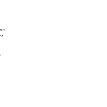
cie
żna
,