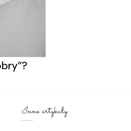
obry”?
Inne artykuły