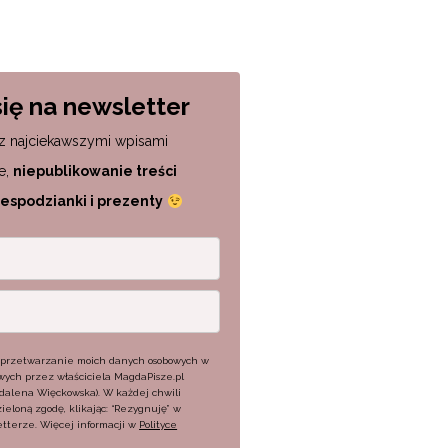
się na newsletter
z najciekawszymi wpisami
e,
niepublikowanie treści
iespodzianki i prezenty
przetwarzanie moich danych osobowych w
ych przez właściciela MagdaPisze.pl
gdalena Więckowska). W każdej chwili
eloną zgodę, klikając: “Rezygnuję” w
tterze. Więcej informacji w
Polityce