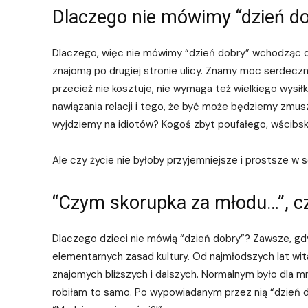
Dlaczego nie mówimy “dzień do
Dlaczego, więc nie mówimy “dzień dobry” wchodząc do
znajomą po drugiej stronie ulicy. Znamy moc serdecznoś
przecież nie kosztuje, nie wymaga też wielkiego wysi
nawiązania relacji i tego, że być może będziemy zmu
wyjdziemy na idiotów? Kogoś zbyt poufałego, wścibs
Ale czy życie nie byłoby przyjemniejsze i prostsze 
“Czym skorupka za młodu…”, czy
Dlaczego dzieci nie mówią “dzień dobry”? Zawsze, gd
elementarnych zasad kultury. Od najmłodszych lat wita
znajomych bliższych i dalszych. Normalnym było dla m
robiłam to samo. Po wypowiadanym przez nią “dzień do