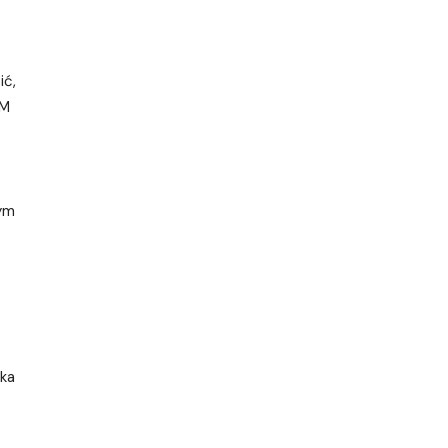
ić,
YM
rym
lka