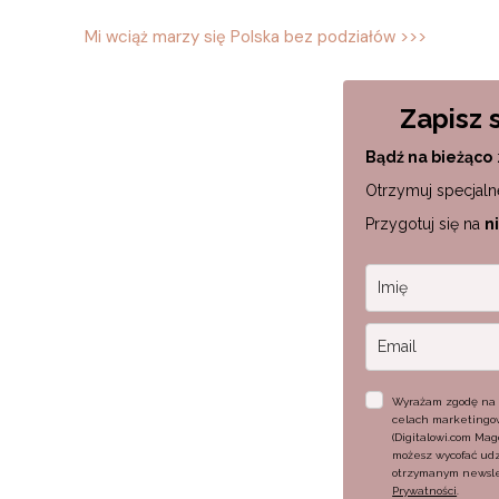
Mi wciąż marzy się Polska bez podziałów >>>
Zapisz 
Bądź na bieżąco
Otrzymuj specjaln
Przygotuj się na
n
Wyrażam zgodę na 
celach marketingow
(Digitalowi.com Ma
możesz wycofać udzi
otrzymanym newsle
Prywatności
.