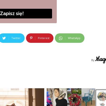
Zapisz się!
Twitter
Pinterest
WhatsApp
Mag
By