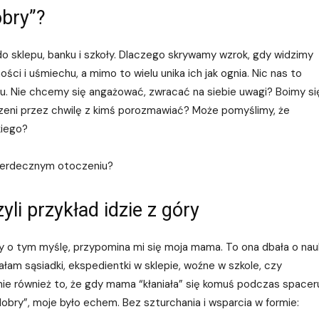
bry”?
 sklepu, banku i szkoły. Dlaczego skrywamy wzrok, gdy widzimy
ci i uśmiechu, a mimo to wielu unika ich jak ognia. Nic nas to
łku. Nie chcemy się angażować, zwracać na siebie uwagi? Boimy si
szeni przez chwilę z kimś porozmawiać? Może pomyślimy, że
kiego?
w serdecznym otoczeniu?
li przykład idzie z góry
y o tym myślę, przypomina mi się moja mama. To ona dbała o na
łam sąsiadki, ekspedientki w sklepie, woźne w szkole, czy
nie również to, że gdy mama “kłaniała” się komuś podczas spaceru
bry”, moje było echem. Bez szturchania i wsparcia w formie: