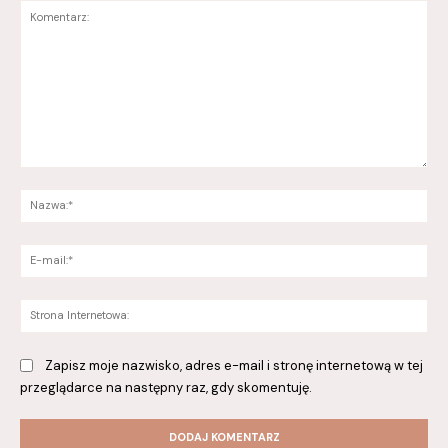
Komentarz:
Na
E-
mai
St
Int
Zapisz moje nazwisko, adres e-mail i stronę internetową w tej
przeglądarce na następny raz, gdy skomentuję.