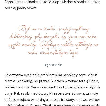
Fajna, zgrabna kobieta zaczęła opowiadać o sobie, a chwilę
później padły słowa:
Byłam w środku swojej wystawy
doktorskiej, gdy okazało się, że mam raka
szyjki macicy. Gdybym robiła cytologię co
roku, uniknęłabym tego.
Aga Szuścik
Ja ostatnią cytologię zrobiłam kilka miesięcy temu dzięki
Mamie Ginekolog, po prawie 3 latach przerwy. Mi się udało,
jestem zdrowa. Nie wszystkie kobiety, mają tyle szczęścia
co ja. Rak szyjki macicy, wg Ministerstwa Zdrowia, zajmuje
szóste miejsce w rankingu zarejestrowanych nowotworów
wśród kobiet w Polsce. Złośliwa odmiana nowotworu szyjki