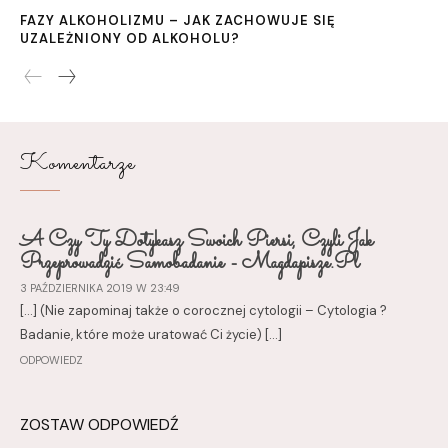
FAZY ALKOHOLIZMU – JAK ZACHOWUJE SIĘ
UZALEŻNIONY OD ALKOHOLU?
Komentarze
A Czy Ty Dotykasz Swoich Piersi, Czyli Jak
Przeprowadzić Samobadanie - Magdapisze.pl
3 PAŹDZIERNIKA 2019 W 23:49
[…] (Nie zapominaj także o corocznej cytologii – Cytologia ?
Badanie, które może uratować Ci życie) […]
ODPOWIEDZ
ZOSTAW ODPOWIEDŹ