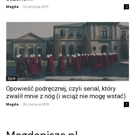
Magda
-
16 sierpnia 2019
2
Życie
Opowieść podręcznej, czyli serial, który
zwalił mnie z nóg (i wciąż nie mogę wstać)
Magda
-
30 czerwca 2019
1