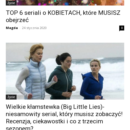
Życie
TOP 6 seriali o KOBIETACH, które MUSISZ
obejrzeć
Magda
-
24 stycznia 2020
0
Życie
Wielkie kłamstewka (Big Little Lies)-
niesamowity serial, który musisz zobaczyć!
Recenzja, ciekawostki i co z trzecim
sezonem?