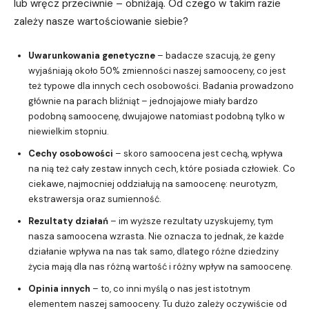
lub wręcz przeciwnie – obniżają. Od czego w takim razie
zależy nasze wartościowanie siebie?
Uwarunkowania genetyczne
– badacze szacują, że geny
wyjaśniają około 50% zmienności naszej samooceny, co jest
też typowe dla innych cech osobowości. Badania prowadzono
głównie na parach bliźniąt – jednojajowe miały bardzo
podobną samoocenę, dwujajowe natomiast podobną tylko w
niewielkim stopniu.
Cechy osobowości
– skoro samoocena jest cechą, wpływa
na nią też cały zestaw innych cech, które posiada człowiek. Co
ciekawe, najmocniej oddziałują na samoocenę: neurotyzm,
ekstrawersja oraz sumienność.
Rezultaty działań
– im wyższe rezultaty uzyskujemy, tym
nasza samoocena wzrasta. Nie oznacza to jednak, że każde
działanie wpływa na nas tak samo, dlatego różne dziedziny
życia mają dla nas różną wartość i różny wpływ na samoocenę.
Opinia innych
– to, co inni myślą o nas jest istotnym
elementem naszej samooceny. Tu dużo zależy oczywiście od