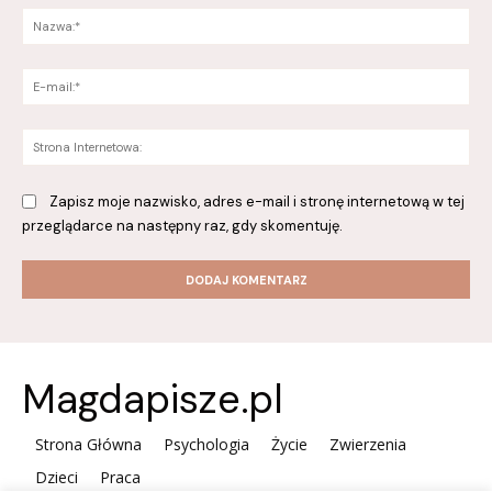
Na
E-
mai
St
Int
Zapisz moje nazwisko, adres e-mail i stronę internetową w tej
przeglądarce na następny raz, gdy skomentuję.
Magdapisze.pl
Strona Główna
Psychologia
Życie
Zwierzenia
Dzieci
Praca