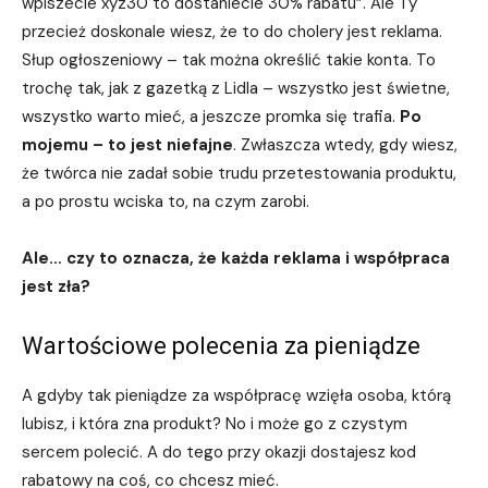
wpiszecie xyz30 to dostaniecie 30% rabatu”. Ale Ty
przecież doskonale wiesz, że to do cholery jest reklama.
Słup ogłoszeniowy – tak można określić takie konta. To
trochę tak, jak z gazetką z Lidla – wszystko jest świetne,
wszystko warto mieć, a jeszcze promka się trafia.
Po
mojemu – to jest niefajne
. Zwłaszcza wtedy, gdy wiesz,
że twórca nie zadał sobie trudu przetestowania produktu,
a po prostu wciska to, na czym zarobi.
Ale… czy to oznacza, że każda reklama i współpraca
jest zła?
Wartościowe polecenia za pieniądze
A gdyby tak pieniądze za współpracę wzięła osoba, którą
lubisz, i która zna produkt? No i może go z czystym
sercem polecić. A do tego przy okazji dostajesz kod
rabatowy na coś, co chcesz mieć.