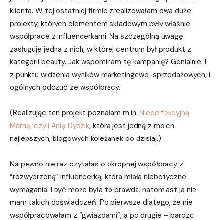
klienta. W tej ostatniej firmie zrealizowałam dwa duże
projekty, których elementem składowym były właśnie
współprace z influencerkami. Na szczególną uwagę
zasługuje jedna z nich, w której centrum był produkt z
kategorii beauty. Jak wspominam tę kampanię? Genialnie. I
z punktu widzenia wyników marketingowo-sprzedażowych, i
ogólnych odczuć ze współpracy.
(Realizując ten projekt poznałam m.in.
Nieperfekcyjną
Mamę, czyli Anię Dydzik
, która jest jedną z moich
najlepszych, blogowych koleżanek do dzisiaj.)
Na pewno nie raz czytałaś o okropnej współpracy z
“rozwydrzoną” influencerką, która miała niebotyczne
wymagania. I być może była to prawda, natomiast ja nie
mam takich doświadczeń. Po pierwsze dlatego, że nie
współpracowałam z “gwiazdami”, a po drugie – bardzo