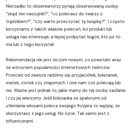
Nierzadko to obserwatorzy pytają obserwowaną osobę:
“skąd ten naszyjnik?”, “co polecasz do twarzy z
trądzikiem?”, “czy warto przeczytać tę książkę?”. I często
korzystamy z takich właśnie poleceń, bo produkt lub
usługa nas interesuje, a lepiej podpytać kogoś, kto już to
ma lub z tego korzystał.
Rekomendacja nie jest niczym nowym, co powstało wraz
ze wzrostem popularności internetowych twórców.
Przecież od zawsze radzimy się przyjaciółek, koleżanek,
matek, ciotek czy znajomych. I one nam coś polecają lub
nie. Ważne jest jednak to, jakie mamy do tej osoby zaufanie
i czy jej wierzymy. Jeśli koleżanka ze spalonymi od
utleniania włosami poleca swojego fryzjera to wątpię, że
skorzystasz z jego usług. No życie. Tak samo jest z
influencerami.