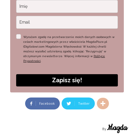
Wyrażam zgodę na przetwarzanie moich danych osobowych w
celach marketingowych przez właściciela MagdaPisze.pl
(Digitalowi.com Magdalena Więckowska). W każdej chwili
możesz wycofać udzieloną zgodę, klikając: “Rezygnuję” w
otrzymanym newsletterze. Więcej informacji w
Polityce
Prywatności
.
Zapisz się!
Facebook
Twitter
Magda
By