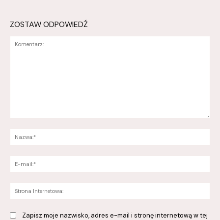
ZOSTAW ODPOWIEDŹ
Komentarz:
Na
E-
mai
St
Int
Zapisz moje nazwisko, adres e-mail i stronę internetową w tej