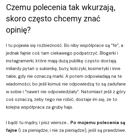
Czemu polecenia tak wkurzają,
skoro często chcemy znać
opinię?
I tu pojawia się rozbieżność. Bo niby współprace są “fe”, a
jednak fajnie coś tam ciekawego podpatrzyć. Blogerki i
instagramerki, które mają dużą publikę często dostają
miliardy pytań o sukienkę, buty, kolczyki, kosmetyki i inne
takie, gdy nie oznaczą marki. A potem odpowiadają na te
wiadomości, bo jeśli komuś nie odpowiedzą to są zadufane
w sobie i “nawet nie odpowiedziały”. Natomiast jeśli z góry
coś oznaczą, żeby tego nie robić, dostaje im się, że to
kolejna współpraca za gruby hajs.
I bądź tu mądry, i pisz wiersze…
Po mojemu polecenia są
fajne
(i za pieniądze, i nie za pieniądze), jeśli są prawdziwe.