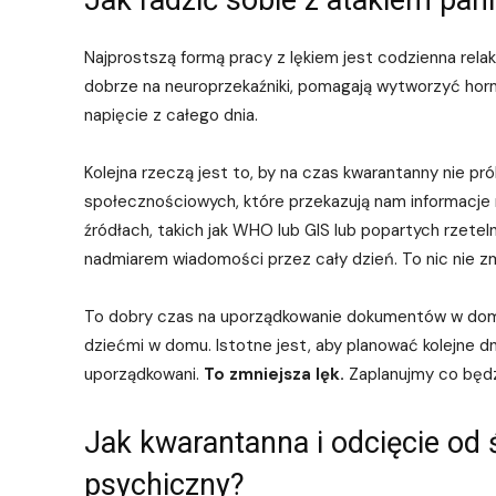
Jak radzić sobie z atakiem pani
Najprostszą formą pracy z lękiem jest codzienna rela
dobrze na neuroprzekaźniki, pomagają wytworzyć ho
napięcie z całego dnia.
Kolejna rzeczą jest to, by na czas kwarantanny nie 
społecznościowych, które przekazują nam informacje
źródłach, takich jak WHO lub GIS lub popartych rzete
nadmiarem wiadomości przez cały dzień. To nic nie z
To dobry czas na uporządkowanie dokumentów w domu
dziećmi w domu. Istotne jest, aby planować kolejne dni
uporządkowani.
To zmniejsza lęk.
Zaplanujmy co będz
Jak kwarantanna i odcięcie od
psychiczny?