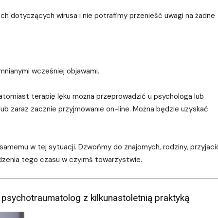
ch dotyczących wirusa i nie potrafimy przenieść uwagi na żadne
mnianymi wcześniej objawami.
natomiast terapię lęku można przeprowadzić u psychologa lub
lub zaraz zacznie przyjmowanie on-line. Można będzie uzyskać
amemu w tej sytuacji. Dzwońmy do znajomych, rodziny, przyjació
ędzenia tego czasu w czyimś towarzystwie.
psychotraumatolog z kilkunastoletnią praktyką