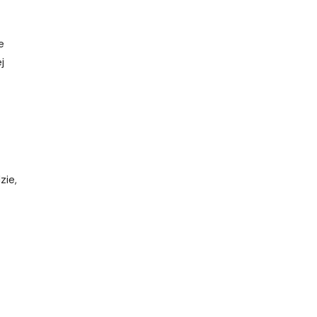
e
j
zie,