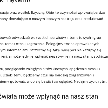
ki i lękiem?
ksacja oraz wysiłek fizyczny. Obie te czynności wpływają bardzo
rmony decydujące o naszym lepszym nastroju oraz zredukować
próbować odwiedzać wszystkich serwisów internetowych i grup
 na temat stanu zagrożenia. Polegajmy też na sprawdzonych
lnymi informacjami. Strzeżmy się
fake newsów
i nie katujmy się
mieni, a może jedynie wpłynąć negatywnie na nasz stan psychiczn
, pooglądanie zaległych hitów kinowych, spędzenie czasu z
. Dzięki temu będziemy czuli się bardziej zorganizowani i
iemy gotować, w co się bawić i co oglądać. Nadajmy życiu rytm.
 świata może wpłynąć na nasz stan