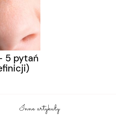
– 5 pytań
inicji)
Inne artykuły