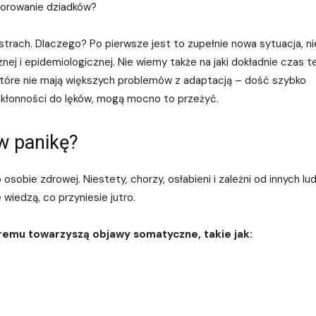
horowanie dziadków?
strach. Dlaczego? Po pierwsze jest to zupełnie nowa sytuacja, ni
 i epidemiologicznej. Nie wiemy także na jaki dokładnie czas te
które nie mają większych problemów z adaptacją – dość szybko
ą skłonności do lęków, mogą mocno to przeżyć.
w panikę?
sobie zdrowej. Niestety, chorzy, osłabieni i zależni od innych lud
wiedzą, co przyniesie jutro.
tóremu towarzyszą objawy somatyczne, takie jak: