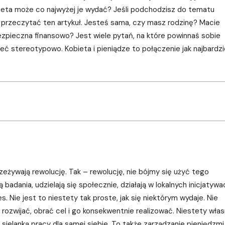
ieta może co najwyżej je wydać? Jeśli podchodzisz do tematu
 przeczytać ten artykuł. Jesteś sama, czy masz rodzinę? Macie
ezpieczna finansowo? Jest wiele pytań, na które powinnaś sobie
eć stereotypowo. Kobieta i pieniądze to połączenie jak najbardzi
zeżywają rewolucję. Tak – rewolucję, nie bójmy się użyć tego
badania, udzielają się społecznie, działają w lokalnych inicjatywa
 Nie jest to niestety tak proste, jak się niektórym wydaje. Nie
ozwijać, obrać cel i go konsekwentnie realizować. Niestety wła
i sielanką pracy dla samej siebie. To także zarządzanie pieniędzmi