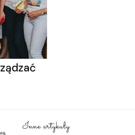
rządzać
Inne artykuły
wą,