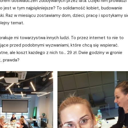
zbiorem doświadczeń zdobywanych przez lata. Dzięki nim prowadzi
, co jest w tym najpiękniejsze? To solidarność kobiet, budowanie
ski. Raz w miesiącu zostawiamy dom, dzieci, pracę i spotykamy si
lejny temat.
rakuje mi towarzystwa innych ludzi. To przez internet to nie to
tojące przed podobnymi wyzwaniami, które chcą się wspierać.
tne, ale koszt każdego z nich to… 29 zł. Dwie godziny w gronie
zt, prawda?