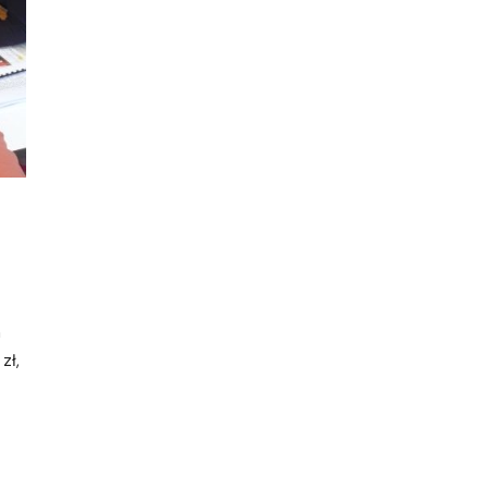
h
zł,