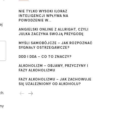
NIE TYLKO WYSOKI ILORAZ
INTELIGENCJI WPŁYWA NA
POWODZENIE W...
ej
ANGIELSKI ONLINE Z ALLRIGHT, CZYLI
JULKA ZACZYNA SWOJĄ PRZYGODĘ
MYŚLI SAMOBÓJCZE – JAK ROZPOZNAĆ
SYGNAŁY OSTRZEGAWCZE?
DDD I DDA – CO TO ZNACZY?
ALKOHOLIZM – OBJAWY, PRZYCZYNY I
FAZY ALKOHOLIZMU
FAZY ALKOHOLIZMU – JAK ZACHOWUJE
SIĘ UZALEŻNIONY OD ALKOHOLU?
ch.
sny
.