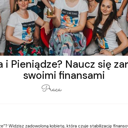
a i Pieniądze? Naucz się za
swoimi finansami
Praca
ze”? Widzisz zadowoloną kobietę, która czuje stabilizację finanso