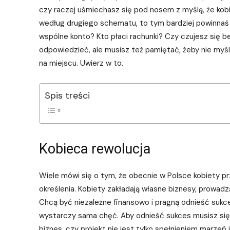
czy raczej uśmiechasz się pod nosem z myślą, że kob
według drugiego schematu, to tym bardziej powinnaś
wspólne konto? Kto płaci rachunki? Czy czujesz się b
odpowiedzieć, ale musisz też pamiętać, żeby nie myśl
na miejscu. Uwierz w to.
Spis treści
Kobieca rewolucja
Wiele mówi się o tym, że obecnie w Polsce kobiety pr
określenia. Kobiety zakładają własne biznesy, prowadzą 
Chcą być niezależne finansowo i pragną odnieść sukces.
wystarczy sama chęć. Aby odnieść sukces musisz się r
biznes, czy projekt nie jest tylko spełnieniem marzeń 