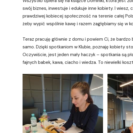
Wszystko opiera się na książce Dominiki, która jest 
swój biznes, inwestuje i edukuje inne kobiety. I wiesz
prawdziwej kobiecej społeczność na terenie całej Pol
żeby wypić wspólnie kawę i razem zagłębiamy się w ko
Teraz pracuję głównie z domu i powiem Ci, że bardzo b
samo. Dzięki spotkaniom w Klubie, poznaję kobiety s
Oczywiście, jest jeden mały haczyk – spotkania są pła
fajnych babek, kawa, ciacho i wiedza. To niewielki kos