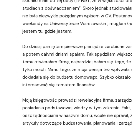
skłoniło mnie do tej decyzji? Fakt, że w większości o
studiach z doświadczeniem”. Skoro jednak studiowałam
nie była niezwykle pożądanym wpisem w CV. Postanowi
weekendy na Uniwersytecie Warszawskim, mogłam łączy
jestem tu, gdzie jestem.
Do dzisiaj pamiętam pierwsze pieniądze zarobione za
a potem całymi dniami spałam. Tak spędziłam większoś
temu otwierałam firmę, najbardziej bałam się tego, że
tylko moich. Mimo tego, że moja pensja też wpływała n
dokładała się do budżetu domowego. Szybko okazało s
interesować się tematem finansów.
Moją księgowość prowadzi rewelacyjna firma, zarządza
posiadania podstawowej wiedzy w tym zakresie. Fakt,
oszczędnościami w naszym domu, wcale nie sprawił, ż
artykuły dotyczące budżetowania, planowania i zarząd