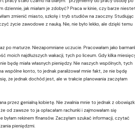
fert pracy stało czarno na białym: “przyjmiemy do pracy osobę po
 dziennie, jak miałam je zdobyć? Praca w kinie, czy barze nieste
łam zmienić miasto, szkołę i tryb studiów na zaoczny. Studiując
ć życie zawodowe z nauką. Nie, nie było lekko, ale dzięki temu
raz po maturze. Niezapomniane uczucie. Pracowałam jako barman
ć moich najdłuższych wakacji, tych po liceum. Gdy kilka miesięc
 nie będę miała własnych pieniędzy. Nie naszych wspólnych, tych
a wspólne konto, to jednak paraliżował mnie fakt, że nie będę
ię, że jednak dochód jest, ale w trakcie planowania zaczęłam
na przez genialną kobietę. Nie zwalnia mnie to jednak z obowiązk
 że od zawsze to ja opłacałam rachunki i zajmowałam się
e byłam rekinem finansów. Zaczęłam szukać informacji, czytać
zania pieniędzmi.