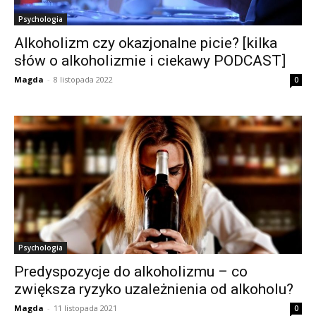
Psychologia
Alkoholizm czy okazjonalne picie? [kilka
słów o alkoholizmie i ciekawy PODCAST]
Magda
-
8 listopada 2022
0
Psychologia
Predyspozycje do alkoholizmu – co
zwiększa ryzyko uzależnienia od alkoholu?
Magda
-
11 listopada 2021
0