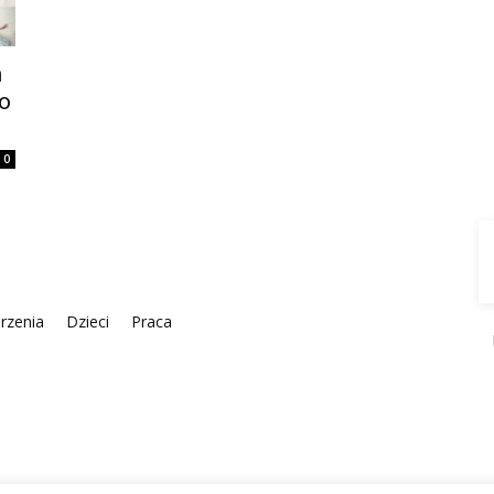
m
go
0
rzenia
Dzieci
Praca