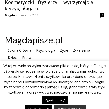
Kosmetyczki i fryzjerzy – wytrzymajcie
kryzys, błagam…
Magda
-
1 kwietnia 2020
2
Magdapisze.pl
Strona Główna
Psychologia
Życie
Zwierzenia
Dzieci
Praca
W tej witrynie są wykorzystywane pliki cookie, których Google
używa do świadczenia swoich usług i analizowania ruchu. Twój
adres IP i nazwa klienta użytkownika oraz dane dotyczące
wydajności i bezpieczeństwa są udostępniane firmie Google,
by zapewnić odpowiednią jakość usług, generować statystyki
użytkowania oraz wykrywać nadużycia i na nie reagować.
Polityka plików Cookies
Zgadzam się!
Nie zgadzam się
Polityka Prywatności